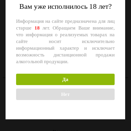
Вам уже исполнилось 18 лет?
Информация на сайте предназначена для лиц
старше
18
лет. Обращаем Ваше внимание,
что информация о реализуемых товарах на
сайте носит исключительно
информационный характер и исключает
СКАЧАЙТЕ ПРИЛОЖЕНИЕ
возможность дистанционной продажи
Скачать в
Скачать в
алкогольной продукции.
App Store
Google Play
Да
Контакты
Нет
Москва, улица Маршала Прошлякова, 26к3с1
+7 (499) 322-21-01
zakaz@1-td.ru