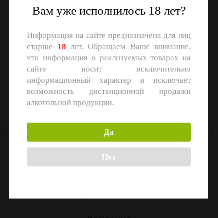
Вам уже исполнилось 18 лет?
Информация на сайте предназначена для лиц
старше
18
лет. Обращаем Ваше внимание,
что информация о реализуемых товарах на
сайте носит исключительно
информационный характер и исключает
СКАЧАЙТЕ ПРИЛОЖЕНИЕ
возможность дистанционной продажи
Скачать в
Скачать в
алкогольной продукции.
App Store
Google Play
Да
Контакты
Нет
Москва, улица Маршала Прошлякова, 26к3с1
+7 (499) 322-21-01
zakaz@1-td.ru