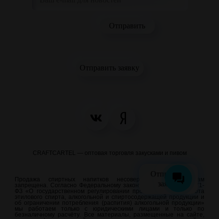
Отправить заявку
CRAFTCARTEL — оптовая торговля закусками и пивом
Отправить
Продажа спиртных напитков несовершеннолетним лицам
заявку
запрещена. Согласно Федеральному закону от 22.11.1995 N 171-
ФЗ «О государственном регулировании производства и оборота
этилового спирта, алкогольной и спиртосодержащей продукции и
об ограничении потребления (распития) алкогольной продукции»
мы работаем только с юридическими лицами и только по
безналичному расчёту. Все материалы, размещенные на сайте,