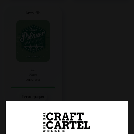
Jaws Pils
Jaws
Pilsner
Объем: 20 л.
Регистрация