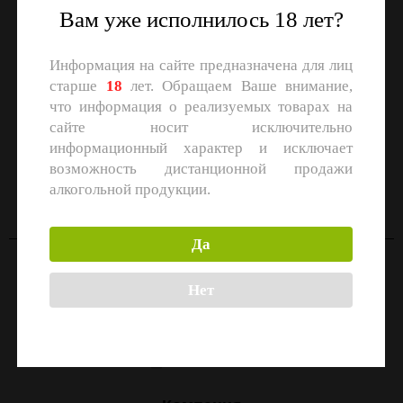
Вам уже исполнилось 18 лет?
Информация на сайте предназначена для лиц
старше
18
лет. Обращаем Ваше внимание,
что информация о реализуемых товарах на
сайте носит исключительно
информационный характер и исключает
СКАЧАЙТЕ ПРИЛОЖЕНИЕ
возможность дистанционной продажи
Скачать в
Скачать в
алкогольной продукции.
App Store
Google Play
Да
Контакты
Нет
Москва, улица Маршала Прошлякова, 26к3с1
+7 (499) 322-21-01
zakaz@1-td.ru