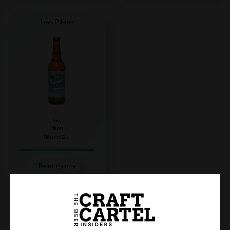
Jaws Pilsner
Jaws
Pilsner
Объем: 0,5 л.
Регистрация