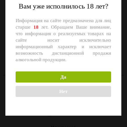
Вам уже исполнилось 18 лет?
Информация на сайте предназначена для лиц
старше
18
лет. Обращаем Ваше внимание,
что информация о реализуемых товарах на
сайте носит исключительно
информационный характер и исключает
СКАЧАЙТЕ ПРИЛОЖЕНИЕ
возможность дистанционной продажи
Скачать в
Скачать в
алкогольной продукции.
App Store
Google Play
Да
Контакты
Нет
Москва, улица Маршала Прошлякова, 26к3с1
+7 (499) 322-21-01
zakaz@1-td.ru