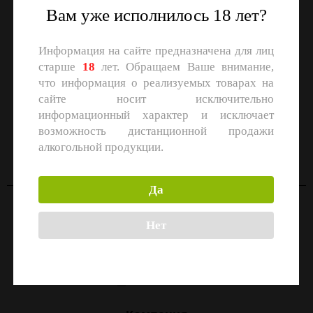
Вам уже исполнилось 18 лет?
Информация на сайте предназначена для лиц
старше
18
лет. Обращаем Ваше внимание,
что информация о реализуемых товарах на
сайте носит исключительно
информационный характер и исключает
СКАЧАЙТЕ ПРИЛОЖЕНИЕ
возможность дистанционной продажи
Скачать в
Скачать в
алкогольной продукции.
App Store
Google Play
Да
Контакты
Нет
Москва, улица Маршала Прошлякова, 26к3с1
+7 (499) 322-21-01
zakaz@1-td.ru