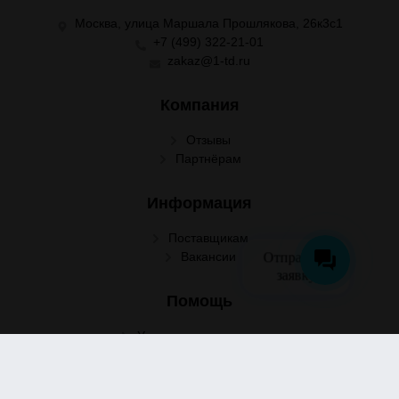
Москва, улица Маршала Прошлякова, 26к3с1
+7 (499) 322-21-01
zakaz@1-td.ru
Компания
Отзывы
Партнёрам
Информация
Поставщикам
Отправить
Вакансии
заявку
Помощь
Условия сотрудничества
Условия доставки
Условия оплаты
Оформление заказа