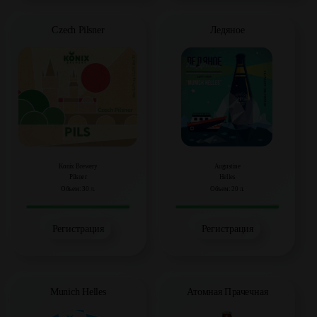
Czech Pilsner
Ледяное
Konix Brewery
Augustine
Pilsner
Helles
Объем: 30 л.
Объем: 20 л.
Регистрация
Регистрация
Munich Helles
Атомная Прачечная