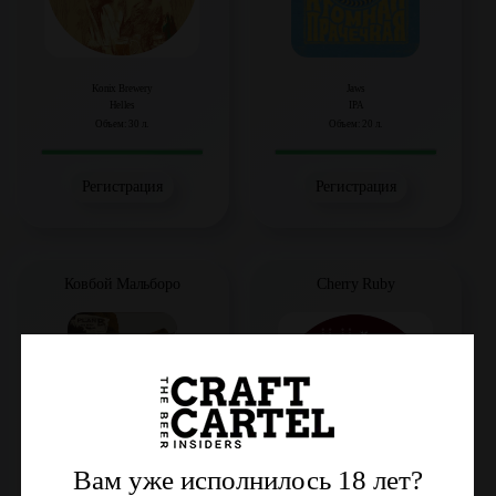
Konix Brewery
Jaws
Helles
IPA
Объем: 30 л.
Объем: 20 л.
Регистрация
Регистрация
Ковбой Мальборо
Cherry Ruby
Вам уже исполнилось 18 лет?