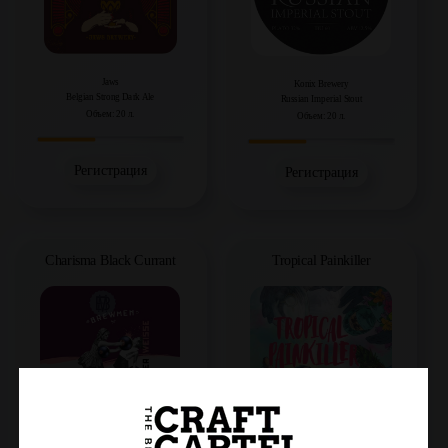
Jaws
Konix Brewery
Belgian Strong Dark Ale
Russian Imperial Stout
Объем: 20 л.
Объем: 20 л.
Регистрация
Регистрация
Charisma Black Currant
Tropical Painkiller