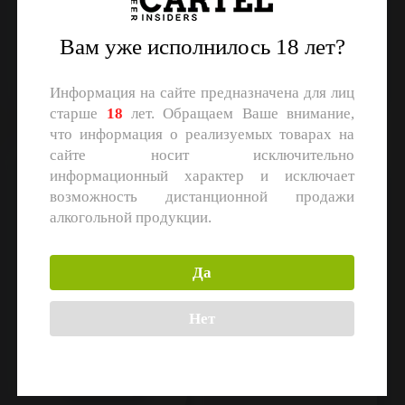
Brewmen
Plan B
Berliner Weisse
DIPA
Объем: 20 л.
Объем: 20 л.
Вам уже исполнилось 18 лет?
Регистрация
Регистрация
Информация на сайте предназначена для лиц
старше
18
лет. Обращаем Ваше внимание,
что информация о реализуемых товарах на
сайте носит исключительно
Яблочный сидр сухой
Weizen
информационный характер и исключает
возможность дистанционной продажи
алкогольной продукции.
Да
Ясная поляна
Нет
Сидр сух.
Объем: 20 л.
Brewmen
Weizen
Объем: 20 л.
Регистрация