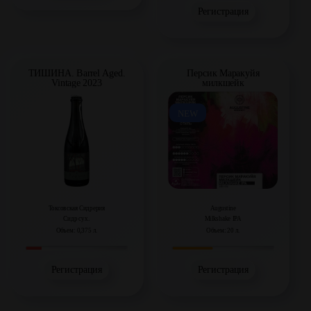
Регистрация
ТИШИНА. Barrel Aged.
Персик Маракуйя
Vintage 2023
милкшейк
NEW
Токсовская Сидрерия
Augustine
Сидр сух.
Milkshake IPA
Объем: 0,375 л.
Объем: 20 л.
Регистрация
Регистрация