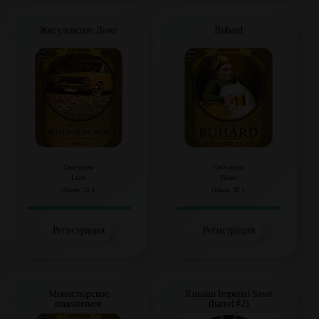
Жигулевское Люкс
Buhard
Своя марка
Своя марка
Lager
Pilsner
Объем: 30 л.
Объем: 30 л.
Регистрация
Регистрация
Монастырское
Russian Imperial Stout
пшеничное
(barrel #2)