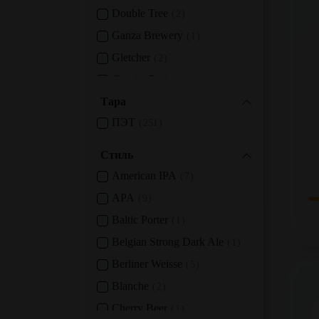
Double Tree
2
Ganza Brewery
1
Gletcher
2
Gravity Project
6
Тара
Hophead Brewery
1
ПЭТ
Hopsway
251
6
Jaws
9
Стиль
JNS Cider
8
American IPA
7
Konix Brewery
18
APA
9
Magic Mess
8
Baltic Porter
1
MeadNight Meadery
7
Belgian Strong Dark Ale
1
Mister Bee
1
Berliner Weisse
5
Mitra Brewing Co.
2
Blanche
2
Multtown
4
Cherry Beer
1