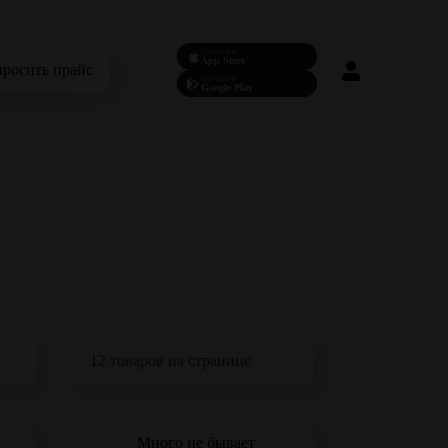
Скачать в
App Store
просить прайс
Скачать в
Google Play
Много не бывает