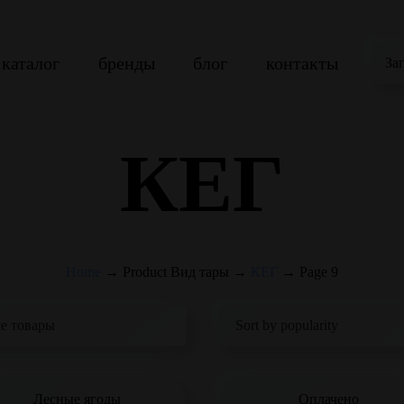
каталог
бренды
блог
контакты
За
КЕГ
Home
→
Product Вид тары
→
КЕГ
→
Page 9
Лесные ягоды
Оплачено