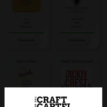
Jaws
Степь и ветер
Weizen
Mead
Объем: 20 л.
Объем: 20 л.
Регистрация
Регистрация
Hopsway Stout
Dickiy Crest полусухой