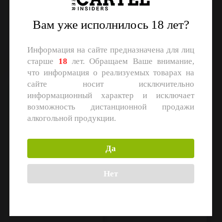
Hopsway
Rebel Apple
Stout
Сидр п/сух.
Объем: 20 л.
Объем: 20 л.
Вам уже исполнилось 18 лет?
Регистрация
Регистрация
Информация на сайте предназначена для лиц
старше
18
лет. Обращаем Ваше внимание,
что информация о реализуемых товарах на
сайте носит исключительно
Hopsway Hefeweizen
Текстиля
информационный характер и исключает
возможность дистанционной продажи
алкогольной продукции.
Да
Нет
Hopsway
CHIBIS Brewery
Hefeweizen
Helles
Объем: 30 л.
Объем: 30 л.