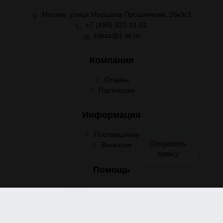
Москва, улица Маршала Прошлякова, 26к3с1
+7 (499) 322-21-01
zakaz@1-td.ru
Компания
Отзывы
Партнёрам
Информация
Поставщикам
Отправить
Вакансии
заявку
Помощь
Условия сотрудничества
Условия доставки
Условия оплаты
Оформление заказа