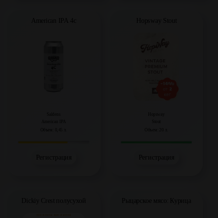
American IPA 4c
Hopsway Stout
Saldens
Hopsway
American IPA
Stout
Объем: 0,45 л.
Объем: 20 л.
Регистрация
Регистрация
Dickiy Crest полусухой
Рыцарское мясо: Курица