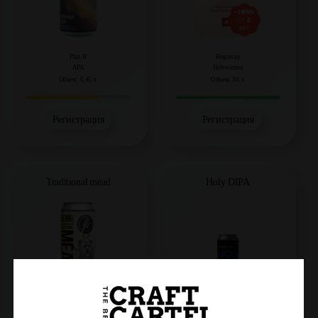
Plan B
Hopsway
APA
Hefeweizen
Объем: 0,45 л.
Объем: 30 л.
Регистрация
Регистрация
Traditional mead
Holy DIPA