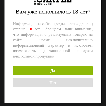
Степь и ветер
Ostrovica
Mead
DIPA
Объем: 0,45 л.
Объем: 0,45 л.
Вам уже исполнилось 18 лет?
Регистрация
Регистрация
Информация на сайте предназначена для лиц
старше
18
лет. Обращаем Ваше внимание,
что информация о реализуемых товарах на
сайте носит исключительно
Текстиля
American IPA Six Hops
информационный характер и исключает
возможность дистанционной продажи
алкогольной продукции.
Да
Нет
CHIBIS Brewery
Saldens
Helles
American IPA
Объем: 30 л.
Объем: 0,45 л.