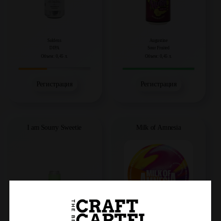
Saldens
Augustine
DIPA
Sour Fruited
Объем: 0,45 л.
Объем: 0,45 л.
Регистрация
Регистрация
I am Sourry Sweetie
Milk of Amnesia