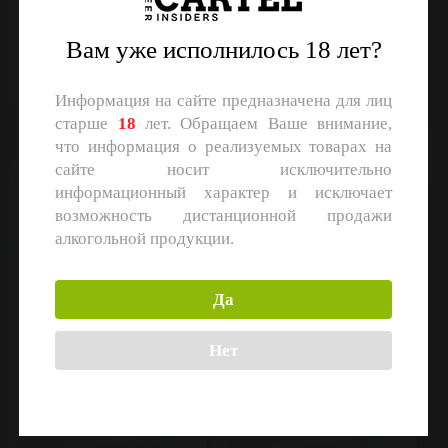
Jaws
Gletcher
Non Alco Fruited Sour
Milkshake IPA
Объем: 0,45 л.
Объем: 20 л.
Вам уже исполнилось 18 лет?
Регистрация
Регистрация
Информация на сайте предназначена для лиц
старше
18
лет. Обращаем Ваше внимание,
что информация о реализуемых товарах на
сайте носит исключительно
Смородиновый Слёрм
Bullevie EXTRA DRY
информационный характер и исключает
возможность дистанционной продажи
алкогольной продукции.
Да
Нет
Augustine
Bullevie
Sour Fruited
Сидр сух.
Объем: 0,45 л.
Объем: 0,45 л.