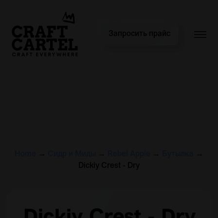
Запросить прайс
Home
→
Сидр и Миды
→
Rebel Apple
→
Бутылка
→
Dickiy Crest - Dry