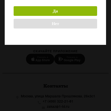
730
Да
Нет
Назад
СКАЧАЙТЕ ПРИЛОЖЕНИЕ
Скачать в
Скачать в
App Store
Google Play
Контакты
Москва, улица Маршала Прошлякова, 26к3с1
+7 (499) 322-21-01
zakaz@1-td.ru