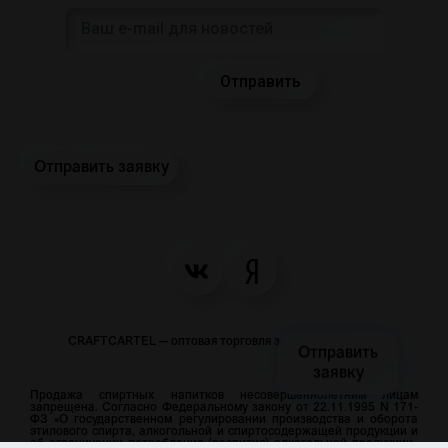
Отправить заявку
CRAFTCARTEL — оптовая торговля закусками и пивом
Отправить
заявку
Продажа спиртных напитков несовершеннолетним лицам
запрещена. Согласно Федеральному закону от 22.11.1995 N 171-
ФЗ «О государственном регулировании производства и оборота
этилового спирта, алкогольной и спиртосодержащей продукции и
об ограничении потребления (распития) алкогольной продукции»